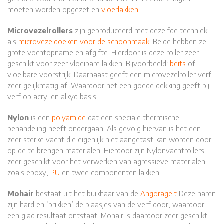
moeten worden opgezet en
vloerlakken
.
Microvezelrollers
zijn geproduceerd met dezelfde techniek
als
microvezeldoeken voor de schoonmaak.
Beide hebben ze
grote vochtopname en afgifte. Hierdoor is deze roller zeer
geschikt voor zeer vloeibare lakken. Bijvoorbeeld:
beits
of
vloeibare voorstrijk. Daarnaast geeft een microvezelroller verf
zeer gelijkmatig af. Waardoor het een goede dekking geeft bij
verf op acryl en alkyd basis.
Nylon
is een
polyamide
dat een speciale thermische
behandeling heeft ondergaan. Als gevolg hiervan is het een
zeer sterke vacht die eigenlijk niet aangetast kan worden door
op de te brengen materialen. Hierdoor zijn Nylonvachtrollers
zeer geschikt voor het verwerken van agressieve materialen
zoals epoxy,
PU
en twee componenten lakken.
Mohair
bestaat uit het buikhaar van de
Angorageit
Deze haren
zijn hard en ‘prikken’ de blaasjes van de verf door, waardoor
een glad resultaat ontstaat. Mohair is daardoor zeer geschikt