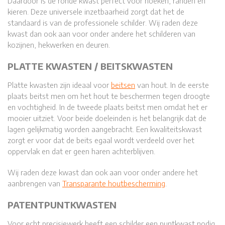
Daardoor is de ronde kwast perfect voor hoeken, randen en
kieren. Deze universele inzetbaarheid zorgt dat het de
standaard is van de professionele schilder. Wij raden deze
kwast dan ook aan voor onder andere het schilderen van
kozijnen, hekwerken en deuren.
PLATTE KWASTEN / BEITSKWASTEN
Platte kwasten zijn ideaal voor
beitsen
van hout. In de eerste
plaats beitst men om het hout te beschermen tegen droogte
en vochtigheid. In de tweede plaats beitst men omdat het er
mooier uitziet. Voor beide doeleinden is het belangrijk dat de
lagen gelijkmatig worden aangebracht. Een kwaliteitskwast
zorgt er voor dat de beits egaal wordt verdeeld over het
oppervlak en dat er geen haren achterblijven.
Wij raden deze kwast dan ook aan voor onder andere het
aanbrengen van
Transparante houtbescherming
.
PATENTPUNTKWASTEN
Voor echt precisiewerk heeft een schilder een puntkwast nodig.